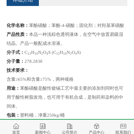
化学名称：
苯酚磺酸；苯酚-4-磺酸；固化剂；对羟基苯磺酸
产品性质：
本品一种浅棕色透明液体，在空气中放置易吸湿
结晶。产品一般配成水溶液。
分子式：
C
H
N
O
S (C
H
N
O
S)
12
10
2
4
12
10
2
4
分子量：
278.2838
技术要求：
含量≥65%和含量≥75%，两种规格
用途：
苯酚磺酸是酸性镀锡工艺中最主要的添加剂同时也可
用于酸性树脂发泡，也可用于有机合成，是制药和染料的中
间体。
包装：
塑料桶，净重250kg/桶
首页
新闻中心
公司简介
产品中心
联系我们