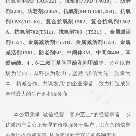
抗氧剂
44PD（AO-22）、抗氧剂77PD（4030）、
防老
剂
2246
、
防老剂2246A、抗氧剂
BHT(T501,264)
、
抗氧
剂TBX(
AO-30
)
、复合抗氧剂
T502
、复合抗氧剂
T502
A
、抗氧剂
70
2(T511)、抗氧剂
703
（T521）、金属减活
剂
T551
、金属减活剂
T551
B、金属减活剂
T55
3、金属
减活剂
T5
61、防老剂SP、中间体3M、中间体4M、苯
酚磺酸、4，
6-二叔丁基间甲酚和间甲酚
等。公司以市
场为导向，以科技为动力，坚持“诚信为先、质量为
本、精诚合作、共谋发展”的企业宗旨，致力打造成为
全球最大的生产商和服务商。
本公司秉承“诚信经营，客户至上”的经营宗旨，以
优质的产品公正合理的价格服务于客户，以永久的信誉
不断地提高和完善, 从而满足新老客户的各种需求。